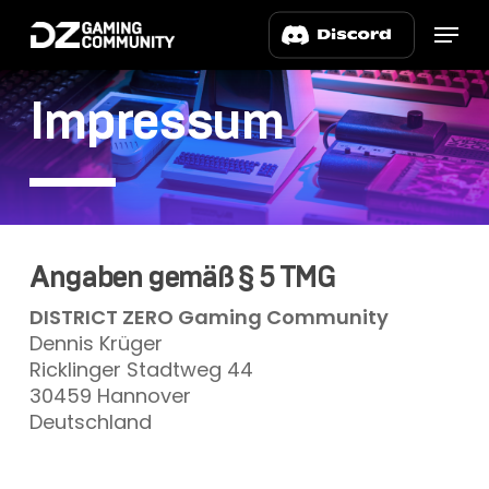
Skip
Menu
to
main
content
Impressum
Angaben gemäß § 5 TMG
DISTRICT ZERO Gaming Community
Dennis Krüger
Ricklinger Stadtweg 44
30459 Hannover
Deutschland