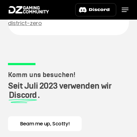
Skip
Menu
to
main
district-zero
content
Komm uns besuchen!
Seit Juli 2023 verwenden wir
Discord
.
Beam me up, Scotty!